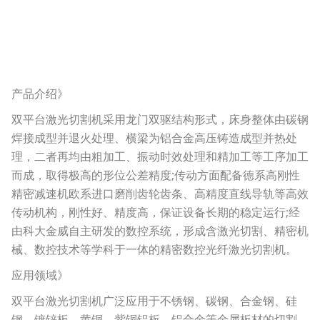
产品介绍》
双平台激光切割机采用龙门双驱结构形式，床身整体由碳钢
焊接成型并退火处理、横梁为铝合金高压铸造成型并热处
理，二者再均由粗加工、振动时效处理和精加工等工序加工
而成，取得极高的形位公差精度;传动方面配备德系高刚性
精密减速机欧系进口磨削齿轮齿条、高精度直线导轨等高效
传动机构，刚性好、精度高，保证设备长期的稳定运行;经
由科大金威自主研发的数控系统，形成含激光切割、精密机
械、数控技术等学科于一体的精密数控光纤激光切割机。
应用领域》
双平台激光切割机广泛应用于不锈钢、碳钢、合金钢、硅
钢、镀锌板、黄铜、紫铜铝板、铝合金等金属板材的切割。