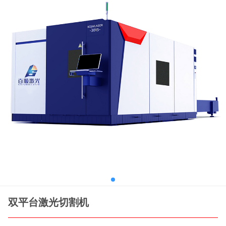
双平台激光切割机