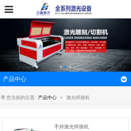
产品中心
您当前的位置:
产品中心
>
激光焊接机
手持激光焊接机