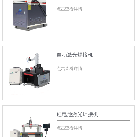
点击查看详情
自动激光焊接机
点击查看详情
锂电池激光焊接机
点击查看详情