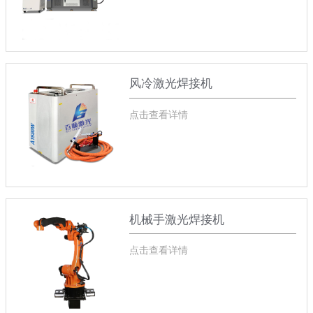
风冷激光焊接机
点击查看详情
机械手激光焊接机
点击查看详情